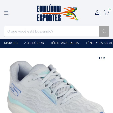
0
MARCAS
ACESSÓRIOS
TÊNIS PARA TRILHA
TÊNIS PARA ASFA
1
/
8