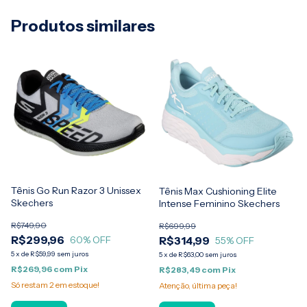
Produtos similares
Tênis Go Run Razor 3 Unissex
Tênis Max Cushioning Elite
Skechers
Intense Feminino Skechers
R$749,90
R$699,99
R$299,96
R$314,99
60
% OFF
55
% OFF
5
x
de
R$59,99
sem juros
5
x
de
R$63,00
sem juros
R$269,96
com
Pix
R$283,49
com
Pix
Só restam
2
em estoque!
Atenção, última peça!