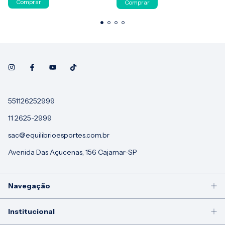
Comprar
Comprar
551126252999
11 2625-2999
sac@equilibrioesportes.com.br
Avenida Das Açucenas, 156 Cajamar-SP
Navegação
Institucional