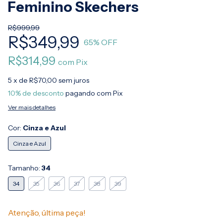
Feminino Skechers
R$999,99
R$349,99
65
% OFF
R$314,99
com
Pix
5
x de
R$70,00
sem juros
10% de desconto
pagando com Pix
Ver mais detalhes
Cor:
Cinza e Azul
Cinza e Azul
Tamanho:
34
34
35
36
37
38
39
Atenção, última peça!