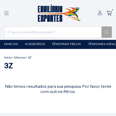
0
MARCAS
ACESSÓRIOS
TÊNIS PARA TRILHA
TÊNIS PARA ASFA
Início
>
Marcas
>
3Z
3Z
Não temos resultados para sua pesquisa. Por favor, tente
com outros filtros.