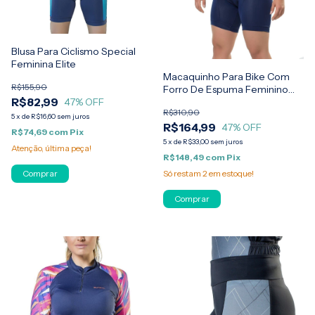
Blusa Para Ciclismo Special
Feminina Elite
Macaquinho Para Bike Com
R$155,90
Forro De Espuma Feminino
R$82,99
Elite
47
% OFF
R$310,90
5
x
de
R$16,60
sem juros
R$164,99
47
% OFF
R$74,69
com
Pix
5
x
de
R$33,00
sem juros
Atenção, última peça!
R$148,49
com
Pix
Só restam
2
em estoque!
Comprar
Comprar