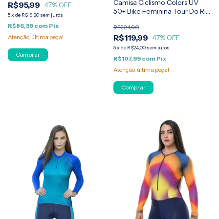
Camisa Ciclismo Colors UV
R$95,99
47
% OFF
50+ Bike Feminina Tour Do Rio
5
x
de
R$19,20
sem juros
Elite
R$86,39
com
Pix
R$224,90
R$119,99
47
% OFF
Atenção, última peça!
5
x
de
R$24,00
sem juros
Comprar
R$107,99
com
Pix
Atenção, última peça!
Comprar