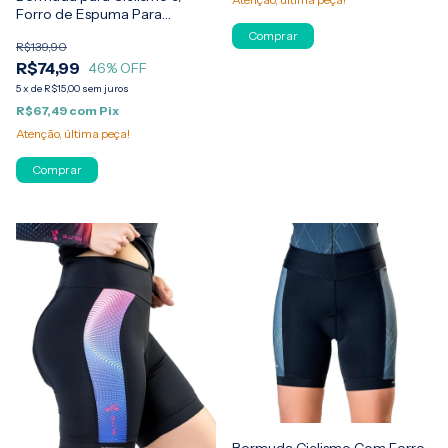
Forro de Espuma Para
Feminina Elite
Comprar
R$139,90
R$74,99
46
% OFF
5
x
de
R$15,00
sem juros
R$67,49
com
Pix
Atenção, última peça!
Comprar
Bermuda Ciclismo Com Forro