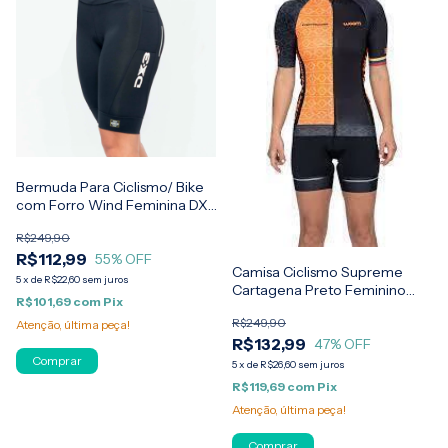
Bermuda Para Ciclismo/ Bike
com Forro Wind Feminina DX-
3
R$249,90
R$112,99
55
% OFF
Camisa Ciclismo Supreme
5
x
de
R$22,60
sem juros
Cartagena Preto Feminino
R$101,69
com
Pix
Woom
R$249,90
Atenção, última peça!
R$132,99
47
% OFF
Comprar
5
x
de
R$26,60
sem juros
R$119,69
com
Pix
Atenção, última peça!
Comprar