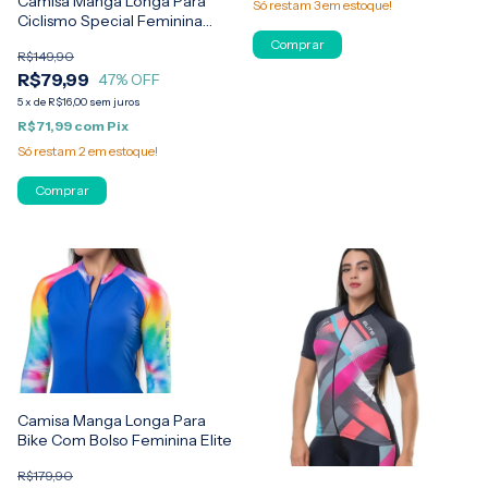
Camisa Manga Longa Para
Só restam
3
em estoque!
Ciclismo Special Feminina
Elite
Comprar
R$149,90
R$79,99
47
% OFF
5
x
de
R$16,00
sem juros
R$71,99
com
Pix
Só restam
2
em estoque!
Comprar
Camisa Manga Longa Para
Bike Com Bolso Feminina Elite
R$179,90