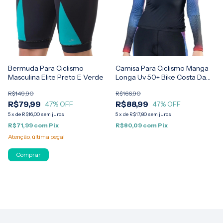
Bermuda Para Ciclismo
Camisa Para Ciclismo Manga
Masculina Elite Preto E Verde
Longa Uv 50+ Bike Costa Da
Serra Feminina Elite
R$149,90
R$166,90
R$79,99
R$88,99
47
% OFF
47
% OFF
5
x
de
R$16,00
sem juros
5
x
de
R$17,80
sem juros
R$71,99
com
Pix
R$80,09
com
Pix
Atenção, última peça!
Comprar