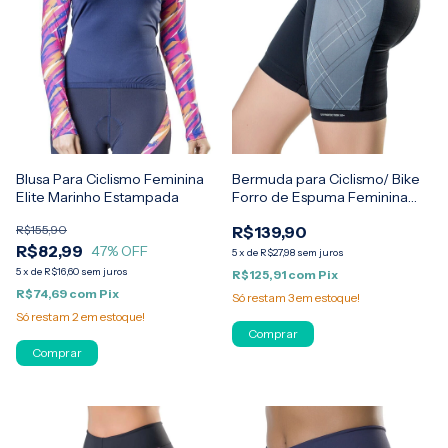
Blusa Para Ciclismo Feminina
Bermuda para Ciclismo/ Bike
Elite Marinho Estampada
Forro de Espuma Feminina
Elite
R$155,90
R$139,90
R$82,99
47
% OFF
5
x
de
R$27,98
sem juros
5
x
de
R$16,60
sem juros
R$125,91
com
Pix
R$74,69
com
Pix
Só restam
3
em estoque!
Só restam
2
em estoque!
Comprar
Comprar