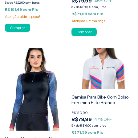
R$79,99
46
% OFF
5
x
de
R$22,60
sem juros
5
x
de
R$16,00
sem juros
R$101,69
com
Pix
R$71,99
com
Pix
Atenção, última peça!
Atenção, última peça!
Comprar
Comprar
Camisa Para Bike Com Bolso
Feminina Elite Branco
R$150,90
R$79,99
47
% OFF
5
x
de
R$16,00
sem juros
R$71,99
com
Pix