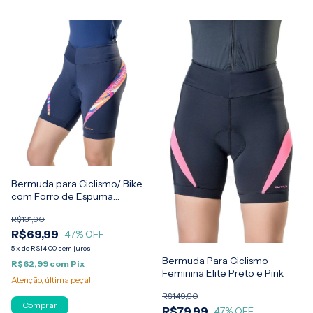
Bermuda para Ciclismo/ Bike
com Forro de Espuma
Estampa Feminina Elite
R$131,90
R$69,99
47
% OFF
5
x
de
R$14,00
sem juros
Bermuda Para Ciclismo
R$62,99
com
Pix
Feminina Elite Preto e Pink
Atenção, última peça!
R$149,90
Comprar
R$79,99
47
% OFF