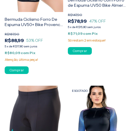
de Espuma UV50 Bike Almeria
Feminina Elite
R$147,90
Bermuda Ciclismo Forro De
R$78,99
47
% OFF
Espuma UV50+ Bike Provence
5
x
de
R$15,80
sem juros
Elite
R$71,09
com
Pix
R$187,90
R$88,99
53
% OFF
Só restam
2
em estoque!
5
x
de
R$17,80
sem juros
Comprar
R$80,09
com
Pix
Atenção, última peça!
Comprar
ESGOTADO