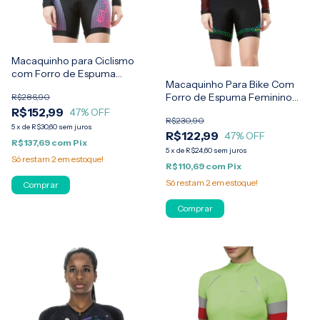
Macaquinho para Ciclismo
com Forro de Espuma
Macaquinho Para Bike Com
Cuberland Elite
Forro de Espuma Feminino
R$286,90
Elite
R$152,99
47
% OFF
R$230,90
5
x
de
R$30,60
sem juros
R$122,99
47
% OFF
R$137,69
com
Pix
5
x
de
R$24,60
sem juros
Só restam
2
em estoque!
R$110,69
com
Pix
Só restam
2
em estoque!
Comprar
Comprar