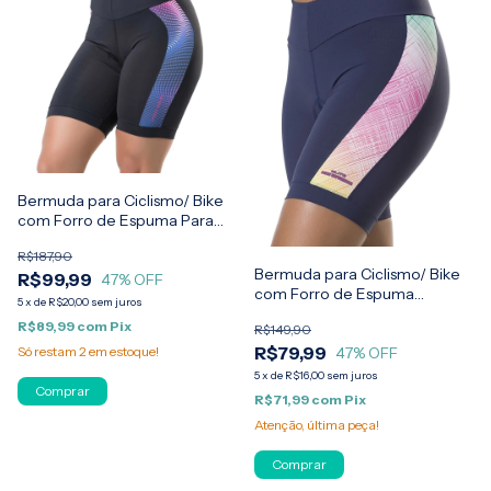
Bermuda para Ciclismo/ Bike
com Forro de Espuma Para
Feminina Elite
R$187,90
Bermuda para Ciclismo/ Bike
R$99,99
47
% OFF
com Forro de Espuma
5
x
de
R$20,00
sem juros
Estampada Feminina Elite
R$89,99
com
Pix
R$149,90
R$79,99
47
% OFF
Só restam
2
em estoque!
5
x
de
R$16,00
sem juros
Comprar
R$71,99
com
Pix
Atenção, última peça!
Comprar