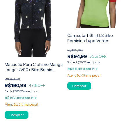
Camiseta T Shirt LS Bike
Feminino Lupo Verde
R$189,90
R$94,99
50
% OFF
5
x
de
R$19,00
sem juros
Macacão Para Ciclismo Manga
R$85,49
com
Pix
Longa UV50+ Bike Britain
Feminino Elite
Atenção, última peça!
R$340,90
R$180,99
47
% OFF
Comprar
5
x
de
R$36,20
sem juros
R$162,89
com
Pix
Atenção, última peça!
Comprar