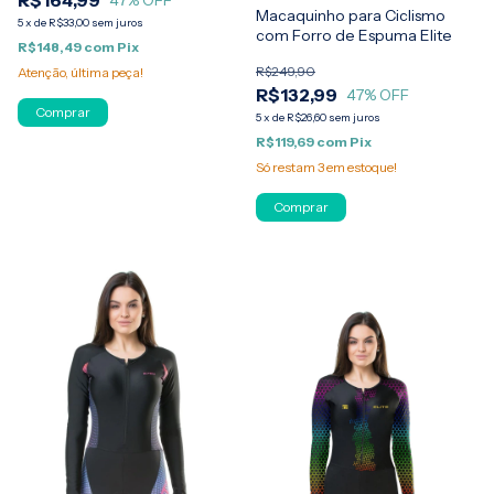
R$164,99
47
% OFF
Macaquinho para Ciclismo
5
x
de
R$33,00
sem juros
com Forro de Espuma Elite
R$148,49
com
Pix
R$249,90
Atenção, última peça!
R$132,99
47
% OFF
Comprar
5
x
de
R$26,60
sem juros
R$119,69
com
Pix
Só restam
3
em estoque!
Comprar