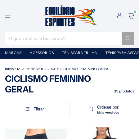
0
MARCAS
ACESSÓRIOS
TÊNIS PARA TRILHA
TÊNIS PARA ASFA
Início
>
MULHERES
>
ROUPAS
>
CICLISMO FEMININO GERAL
CICLISMO FEMININO
GERAL
30 produtos
Ordenar por:
Filtrar
Mais vendidos