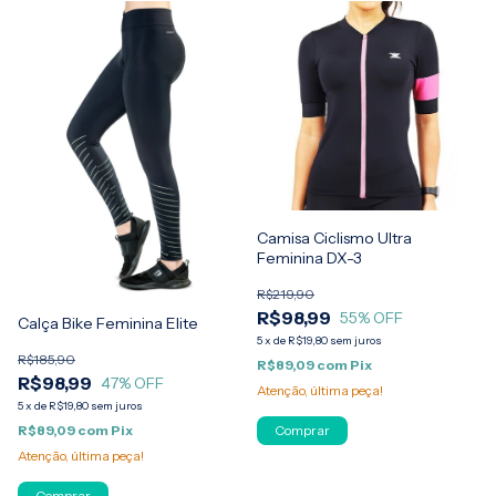
Camisa Ciclismo Ultra
Feminina DX-3
R$219,90
R$98,99
55
% OFF
Calça Bike Feminina Elite
5
x
de
R$19,80
sem juros
R$185,90
R$89,09
com
Pix
R$98,99
47
% OFF
Atenção, última peça!
5
x
de
R$19,80
sem juros
Comprar
R$89,09
com
Pix
Atenção, última peça!
Comprar