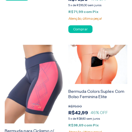
5
x
de
R$16,00
sem juros
R$71,99
com
Pix
Atenção, última peça!
Comprar
Bermuda Colors Suplex Com
Bolso Feminina Elite
R$79,90
R$42,99
46
% OFF
5
x
de
R$8,60
sem juros
R$38,69
com
Pix
Bermuda para Ciclismo c/
Atenção, última peça!