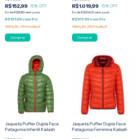
R$152,99
R$1.019,99
15
% OFF
15
% OFF
5
x
de
R$30,60
sem juros
5
x
de
R$204,00
sem juros
R$137,69
com
Pix
R$917,99
com
Pix
Atenção, última peça!
Atenção, última peça!
Comprar
Comprar
Jaqueta Puffer Dupla Face
Jaqueta Puffer Dupla Face
Patagonia Infantil Kailash
Patagonia Feminina Kailash