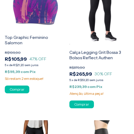
Top Graphic Feminino
Salomon
Calça Legging Grit Bossa 3
R$199,90
Bolsos Reflect Authen
R$105,99
47
% OFF
5
x
de
R$21,20
sem juros
R$379,90
R$95,39
com
Pix
R$265,99
30
% OFF
Só restam
2
em estoque!
5
x
de
R$53,20
sem juros
R$239,39
com
Pix
Comprar
Atenção, última peça!
Comprar