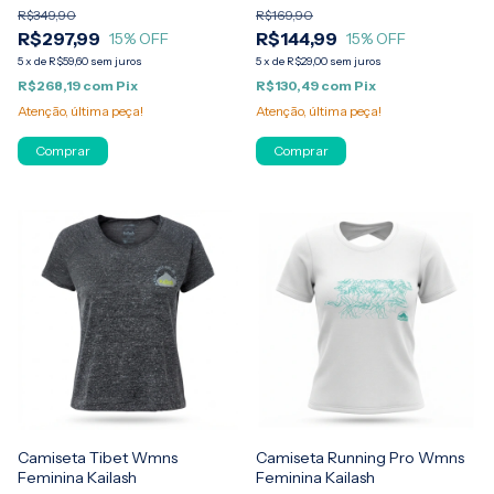
R$349,90
R$169,90
R$297,99
R$144,99
15
% OFF
15
% OFF
5
x
de
R$59,60
sem juros
5
x
de
R$29,00
sem juros
R$268,19
com
Pix
R$130,49
com
Pix
Atenção, última peça!
Atenção, última peça!
Comprar
Comprar
Camiseta Tibet Wmns
Camiseta Running Pro Wmns
Feminina Kailash
Feminina Kailash