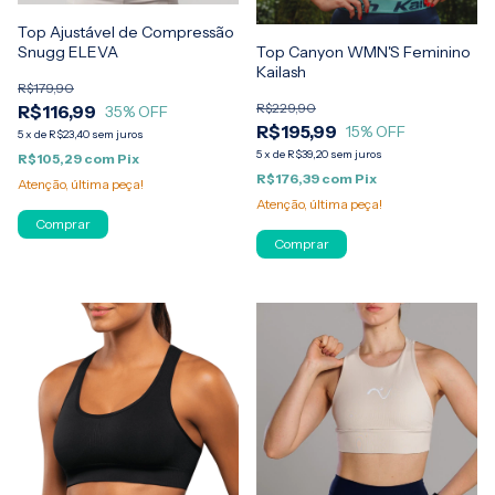
Top Ajustável de Compressão
Snugg ELEVA
Top Canyon WMN'S Feminino
Kailash
R$179,90
R$229,90
R$116,99
35
% OFF
R$195,99
15
% OFF
5
x
de
R$23,40
sem juros
5
x
de
R$39,20
sem juros
R$105,29
com
Pix
R$176,39
com
Pix
Atenção, última peça!
Atenção, última peça!
Comprar
Comprar