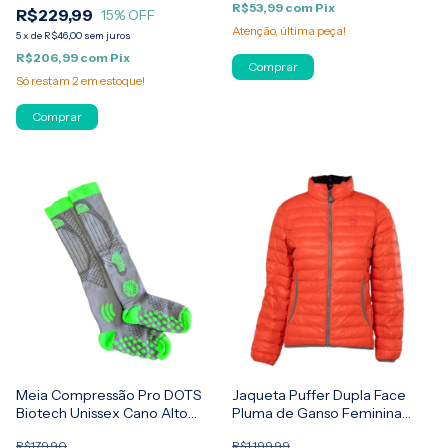
R$53,99
com
Pix
R$229,99
15
% OFF
Atenção, última peça!
5
x
de
R$46,00
sem juros
R$206,99
com
Pix
Comprar
Só restam
2
em estoque!
Comprar
Meia Compressão Pro DOTS
Jaqueta Puffer Dupla Face
Biotech Unissex Cano Alto
Pluma de Ganso Feminina
Kailash
Kailash
R$179,90
R$1.199,99