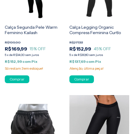
Calça Segunda Pele Warm
Calça Legging Organic
Feminino Kailash
Compress Feminina Curtlo
R$199,90
R$277,33
R$169,99
R$152,99
15
% OFF
45
% OFF
5
x
de
R$34,00
sem juros
5
x
de
R$30,60
sem juros
R$152,99
com
Pix
R$137,69
com
Pix
Só restam
3
em estoque!
Atenção, última peça!
Comprar
Comprar