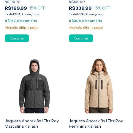
R$199,90
R$399,90
R$169,99
R$339,99
15
% OFF
15
% OFF
5
x
de
R$34,00
sem juros
5
x
de
R$68,00
sem juros
R$152,99
com
Pix
R$305,99
com
Pix
Atenção, última peça!
Atenção, última peça!
Comprar
Comprar
Jaqueta Anorak 3x1 Fitz Roy
Jaqueta Anorak 3x1 Fitz Roy
Masculina Kailash
Feminina Kailash