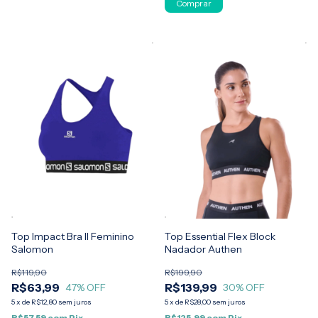
Comprar
Top Impact Bra II Feminino
Top Essential Flex Block
Salomon
Nadador Authen
R$119,90
R$199,90
R$63,99
R$139,99
47
% OFF
30
% OFF
5
x
de
R$12,80
sem juros
5
x
de
R$28,00
sem juros
R$57,59
com
Pix
R$125,99
com
Pix