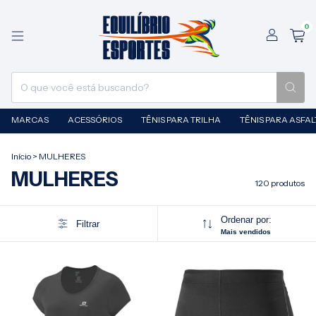
0
MARCAS
ACESSÓRIOS
TÊNIS PARA TRILHA
TÊNIS PARA ASFA
Início
>
MULHERES
MULHERES
120 produtos
Ordenar por:
Filtrar
Mais vendidos