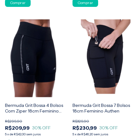
Comprar
Comprar
Bermuda Grit Bossa 4 Bolsos
Bermuda Grit Bossa 7 Bolsos
Com Ziper 18cm Feminino
18cm Feminino Authen
Authen
R$299,90
R$329,90
R$209,99
R$230,99
30
% OFF
30
% OFF
5
x
de
R$42,00
sem juros
5
x
de
R$46,20
sem juros