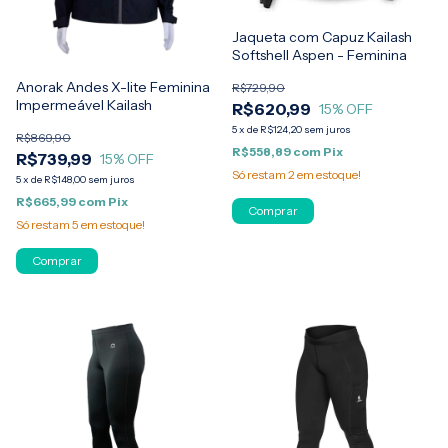
Jaqueta com Capuz Kailash
Softshell Aspen - Feminina
Anorak Andes X-lite Feminina
R$729,90
Impermeável Kailash
R$620,99
15
% OFF
5
x
de
R$124,20
sem juros
R$869,90
R$558,89
com
Pix
R$739,99
15
% OFF
Só restam
2
em estoque!
5
x
de
R$148,00
sem juros
R$665,99
com
Pix
Comprar
Só restam
5
em estoque!
Comprar