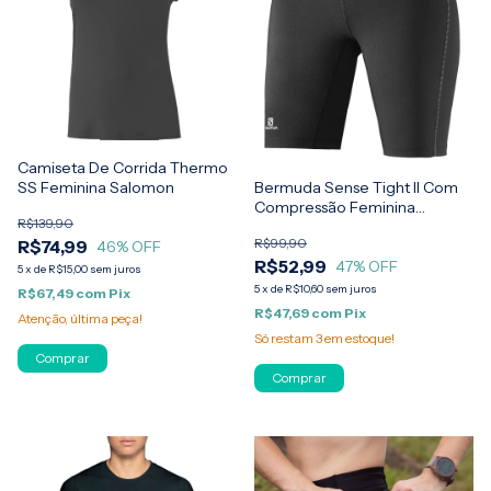
Camiseta De Corrida Thermo
Bermuda Sense Tight II Com
SS Feminina Salomon
Compressão Feminina
R$139,90
Salomon
R$99,90
R$74,99
46
% OFF
R$52,99
47
% OFF
5
x
de
R$15,00
sem juros
5
x
de
R$10,60
sem juros
R$67,49
com
Pix
R$47,69
com
Pix
Atenção, última peça!
Só restam
3
em estoque!
Comprar
Comprar