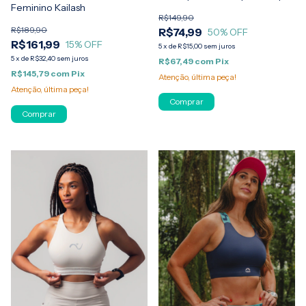
Feminino Kailash
R$149,90
R$189,90
R$74,99
50
% OFF
R$161,99
15
% OFF
5
x
de
R$15,00
sem juros
5
x
de
R$32,40
sem juros
R$67,49
com
Pix
R$145,79
com
Pix
Atenção, última peça!
Atenção, última peça!
Comprar
Comprar