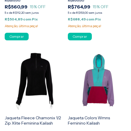
R$659,90
R$899,90
R$560,99
R$764,99
15
% OFF
15
% OFF
5
x
de
R$112,20
sem juros
5
x
de
R$153,00
sem juros
R$504,89
com
Pix
R$688,49
com
Pix
Atenção, última peça!
Atenção, última peça!
Comprar
Comprar
Jaqueta Fleece Chamonix 1/2
Jaqueta Colors Wmns
Zip Xlite Feminina Kailash
Feminino Kailash