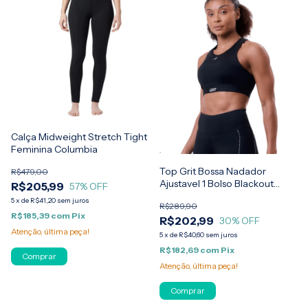
Calça Midweight Stretch Tight
Feminina Columbia
Top Grit Bossa Nadador
R$479,00
Ajustavel 1 Bolso Blackout
R$205,99
57
% OFF
Authen
5
x
de
R$41,20
sem juros
R$289,90
R$185,39
com
Pix
R$202,99
30
% OFF
Atenção, última peça!
5
x
de
R$40,60
sem juros
R$182,69
com
Pix
Comprar
Atenção, última peça!
Comprar