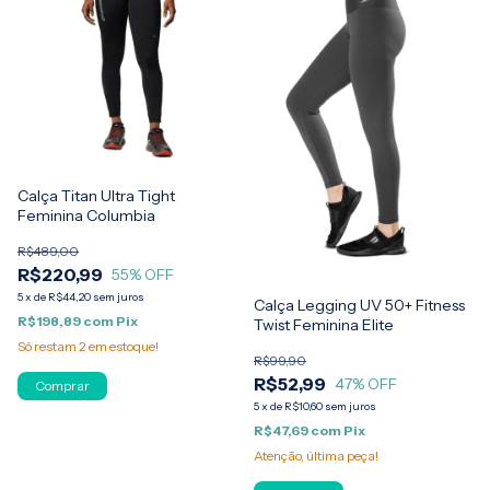
Calça Titan Ultra Tight
Feminina Columbia
R$489,00
R$220,99
55
% OFF
5
x
de
R$44,20
sem juros
Calça Legging UV 50+ Fitness
R$198,89
com
Pix
Twist Feminina Elite
Só restam
2
em estoque!
R$99,90
R$52,99
47
% OFF
Comprar
5
x
de
R$10,60
sem juros
R$47,69
com
Pix
Atenção, última peça!