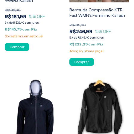
WMNS Kailash
Bermuda Compressão KTR
R$189,90
Fast WMN’s Feminino Kailash
R$161,99
15
% OFF
5
x
de
R$32,40
sem juros
R$289,90
R$145,79
com
Pix
R$246,99
15
% OFF
Só restam
2
em estoque!
5
x
de
R$49,40
sem juros
R$222,29
com
Pix
Comprar
Atenção, última peça!
Comprar