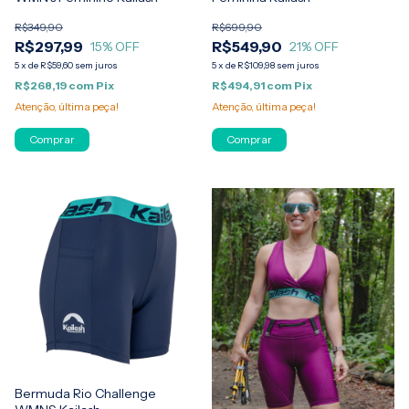
R$349,90
R$699,90
R$297,99
R$549,90
15
% OFF
21
% OFF
5
x
de
R$59,60
sem juros
5
x
de
R$109,98
sem juros
R$268,19
com
Pix
R$494,91
com
Pix
Atenção, última peça!
Atenção, última peça!
Comprar
Comprar
Bermuda Rio Challenge