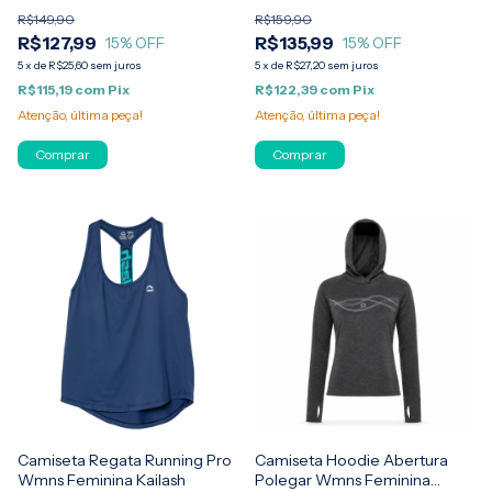
R$149,90
R$159,90
R$127,99
R$135,99
15
% OFF
15
% OFF
5
x
de
R$25,60
sem juros
5
x
de
R$27,20
sem juros
R$115,19
com
Pix
R$122,39
com
Pix
Atenção, última peça!
Atenção, última peça!
Comprar
Comprar
Camiseta Regata Running Pro
Camiseta Hoodie Abertura
Wmns Feminina Kailash
Polegar Wmns Feminina