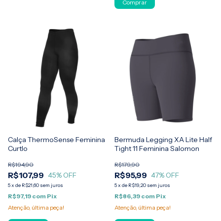
Comprar
Calça ThermoSense Feminina
Bermuda Legging XA Lite Half
Curtlo
Tight 11 Feminina Salomon
R$194,90
R$179,90
R$107,99
R$95,99
45
% OFF
47
% OFF
5
x
de
R$21,60
sem juros
5
x
de
R$19,20
sem juros
R$97,19
com
Pix
R$86,39
com
Pix
Atenção, última peça!
Atenção, última peça!