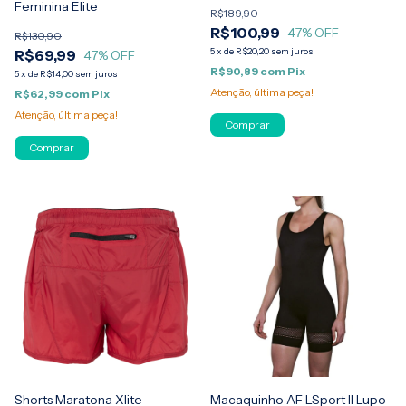
Feminina Elite
R$189,90
R$100,99
47
% OFF
R$130,90
5
x
de
R$20,20
sem juros
R$69,99
47
% OFF
R$90,89
com
Pix
5
x
de
R$14,00
sem juros
Atenção, última peça!
R$62,99
com
Pix
Atenção, última peça!
Comprar
Comprar
Shorts Maratona Xlite
Macaquinho AF LSport II Lupo