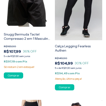
Snugg Bermuda Tactel
Compressao 2 em 1 Masculina
Snugg
Calça Legging Fearless
R$169,90
Authen
R$107,99
36
% OFF
5
x
de
R$21,60
sem juros
R$149,90
R$97,19
com
Pix
R$104,99
30
% OFF
Só restam
2
em estoque!
5
x
de
R$21,00
sem juros
R$94,49
com
Pix
Comprar
Atenção, última peça!
Comprar