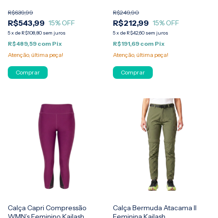
R$639,99
R$249,90
R$543,99
R$212,99
15
% OFF
15
% OFF
5
x
de
R$108,80
sem juros
5
x
de
R$42,60
sem juros
R$489,59
com
Pix
R$191,69
com
Pix
Atenção, última peça!
Atenção, última peça!
Comprar
Comprar
Calça Capri Compressão
Calça Bermuda Atacama II
WMN’s Feminino Kailash
Feminina Kailash