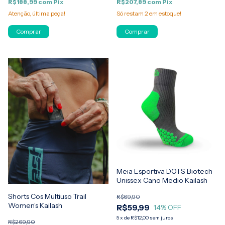
R$188,99
com
Pix
R$207,89
com
Pix
Atenção, última peça!
Só restam
2
em estoque!
Comprar
Comprar
Meia Esportiva DOTS Biotech
Unissex Cano Medio Kailash
Shorts Cos Multiuso Trail
R$69,90
Women’s Kailash
R$59,99
14
% OFF
5
x
de
R$12,00
sem juros
R$269,90