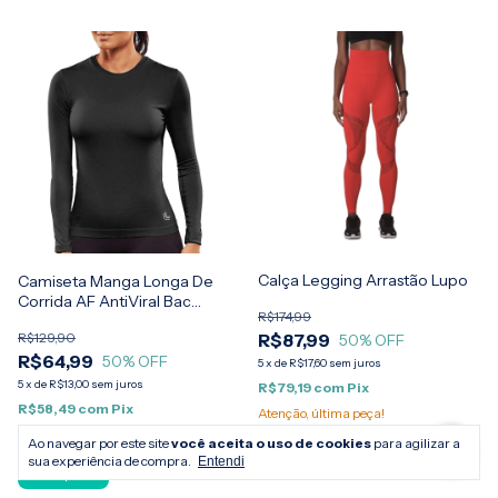
Calça Legging Arrastão Lupo
Camiseta Manga Longa De
Corrida AF AntiViral Bac
R$174,99
Feminina II Lupo
R$129,90
R$87,99
50
% OFF
R$64,99
50
% OFF
5
x
de
R$17,60
sem juros
5
x
de
R$13,00
sem juros
R$79,19
com
Pix
R$58,49
com
Pix
Atenção, última peça!
Atenção, última peça!
Ao navegar por este site
você aceita o uso de cookies
para agilizar a
Comprar
sua experiência de compra.
Entendi
Comprar