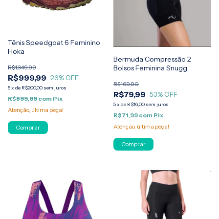
Tênis Speedgoat 6 Feminino
Hoka
Bermuda Compressão 2
R$1.349,99
Bolsos Feminina Snugg
R$999,99
26
% OFF
R$169,90
5
x
de
R$200,00
sem juros
R$79,99
53
% OFF
R$899,99
com
Pix
5
x
de
R$16,00
sem juros
Atenção, última peça!
R$71,99
com
Pix
Atenção, última peça!
Comprar
Comprar