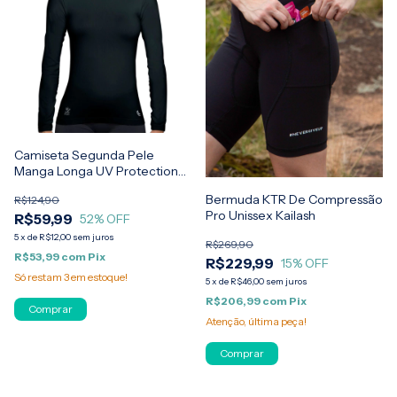
Camiseta Segunda Pele
Manga Longa UV Protection
Feminino Lupo
Bermuda KTR De Compressão
R$124,90
Pro Unissex Kailash
R$59,99
52
% OFF
5
x
de
R$12,00
sem juros
R$269,90
R$53,99
com
Pix
R$229,99
15
% OFF
Só restam
3
em estoque!
5
x
de
R$46,00
sem juros
R$206,99
com
Pix
Comprar
Atenção, última peça!
Comprar