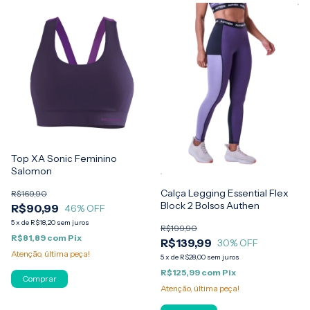
Top XA Sonic Feminino
Salomon
Calça Legging Essential Flex
R$169,90
Block 2 Bolsos Authen
R$90,99
46
% OFF
5
x
de
R$18,20
sem juros
R$199,90
R$81,89
com
Pix
R$139,99
30
% OFF
Atenção, última peça!
5
x
de
R$28,00
sem juros
R$125,99
com
Pix
Comprar
Atenção, última peça!