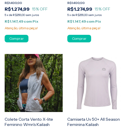
R$1.499,99
R$1.499,99
R$1.274,99
R$1.274,99
15
% OFF
15
% OFF
5
x
de
R$255,00
sem juros
5
x
de
R$255,00
sem juros
R$1.147,49
com
Pix
R$1.147,49
com
Pix
Atenção, última peça!
Atenção, última peça!
Comprar
Comprar
Colete Corta Vento X-lite
Camiseta Uv 50+ All Season
Feminino Wmn's Kailash
Feminina Kailash