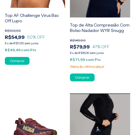
Top AF Challenge Virus Bac
Off Lupo
Top de Alta Compressão Com
Bolso Nadador WYR Snugg
R$109,99
R$54,99
50
% OFF
R$149,90
5
x
de
R$11,00
sem juros
R$79,99
47
% OFF
R$49,49
com
Pix
5
x
de
R$16,00
sem juros
R$71,99
com
Pix
Comprar
Atenção, última peça!
Comprar