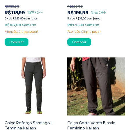
Kailash
R$139,90
R$229,90
R$118,99
R$195,99
15
% OFF
15
% OFF
5
x
de
R$23,80
sem juros
5
x
de
R$39,20
sem juros
R$107,09
com
Pix
R$176,39
com
Pix
Atenção, última peça!
Atenção, última peça!
Comprar
Comprar
Calça Reforço Santiago II
Calça Corta Vento Elastic
Feminina Kailash
Feminino Kailash