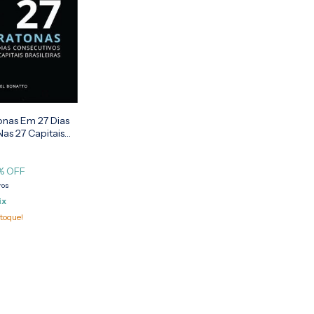
onas Em 27 Dias
as 27 Capitais
% OFF
ros
ix
toque!