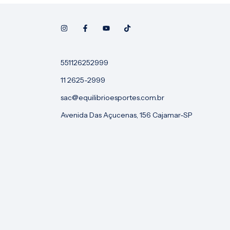
551126252999
11 2625-2999
sac@equilibrioesportes.com.br
Avenida Das Açucenas, 156 Cajamar-SP