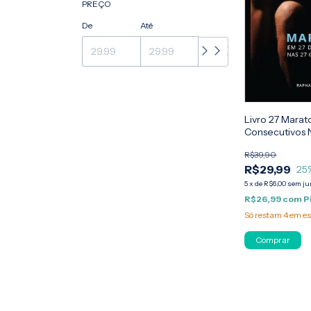
PREÇO
De
Até
Livro 27 Marat
Consecutivos N
Brasileiras
R$39,90
R$29,99
25
5
x
de
R$6,00
sem ju
R$26,99
com
P
Só restam
4
em es