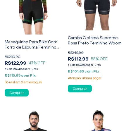
Camisa Ciclismo Supreme
Macaquinho Para Bike Com
Rosa Preto Feminino Woom
Forro de Espuma Feminino
Elite
R$249,90
R$230,90
R$112,99
55
% OFF
R$122,99
47
% OFF
5
x
de
R$22,60
sem juros
5
x
de
R$24,60
sem juros
R$101,69
com
Pix
R$110,69
com
Pix
Atenção, última peça!
Só restam
2
em estoque!
Comprar
Comprar