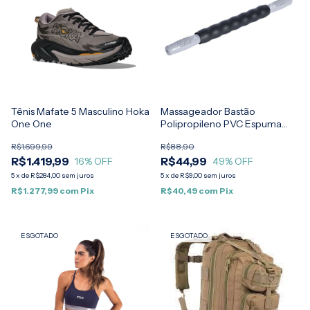
Tênis Mafate 5 Masculino Hoka
Massageador Bastão
One One
Polipropileno PVC Espuma
T144 Preto Acte
R$1.699,99
R$88,90
R$1.419,99
R$44,99
16
% OFF
49
% OFF
5
x
de
R$284,00
sem juros
5
x
de
R$9,00
sem juros
R$1.277,99
com
Pix
R$40,49
com
Pix
ESGOTADO
ESGOTADO