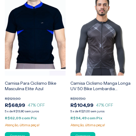
Camisa Para Ciclismo Bike
Camisa Ciclismo Manga Longa
Masculina Elite Azul
UV 50 Bike Lombardia
Masculina Elite
R$129,90
R$197,90
R$68,99
R$104,99
47
% OFF
47
% OFF
5
x
de
R$13,80
sem juros
5
x
de
R$21,00
sem juros
R$62,09
com
Pix
R$94,49
com
Pix
Atenção, última peça!
Atenção, última peça!
Comprar
Comprar