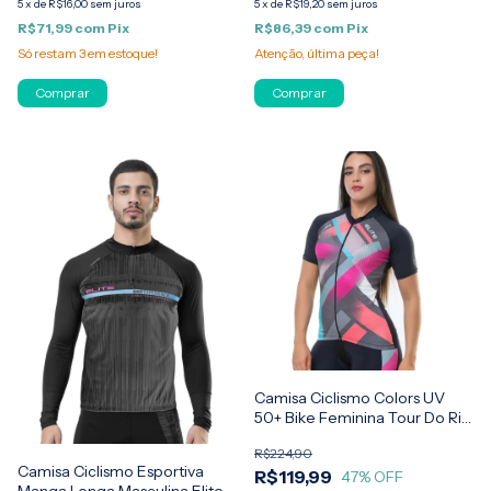
5
x
de
R$16,00
sem juros
5
x
de
R$19,20
sem juros
R$71,99
com
Pix
R$86,39
com
Pix
Só restam
3
em estoque!
Atenção, última peça!
Comprar
Comprar
Camisa Ciclismo Colors UV
50+ Bike Feminina Tour Do Rio
Elite
R$224,90
Camisa Ciclismo Esportiva
R$119,99
47
% OFF