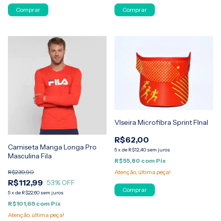
VIseira Microfibra Sprint FInal
R$62,00
Camiseta Manga Longa Pro
5
x
de
R$12,40
sem juros
Masculina Fila
R$55,80
com
Pix
Atenção, última peça!
R$239,90
R$112,99
53
% OFF
Comprar
5
x
de
R$22,60
sem juros
R$101,69
com
Pix
Atenção, última peça!