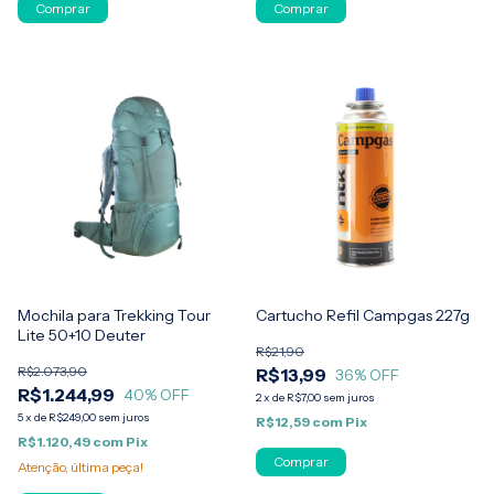
Comprar
Mochila para Trekking Tour
Cartucho Refil Campgas 227g
Lite 50+10 Deuter
R$21,90
R$2.073,90
R$13,99
36
% OFF
R$1.244,99
40
% OFF
2
x
de
R$7,00
sem juros
5
x
de
R$249,00
sem juros
R$12,59
com
Pix
R$1.120,49
com
Pix
Atenção, última peça!