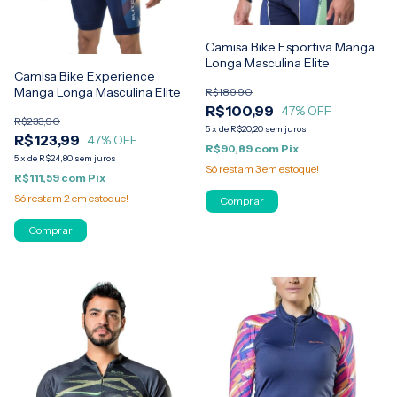
Camisa Bike Esportiva Manga
Longa Masculina Elite
Camisa Bike Experience
Manga Longa Masculina Elite
R$189,90
R$100,99
47
% OFF
R$233,90
5
x
de
R$20,20
sem juros
R$123,99
47
% OFF
R$90,89
com
Pix
5
x
de
R$24,80
sem juros
Só restam
3
em estoque!
R$111,59
com
Pix
Só restam
2
em estoque!
Comprar
Comprar