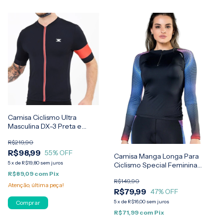
Camisa Ciclismo Ultra
Masculina DX-3 Preta e
Vermelha
R$219,90
R$98,99
55
% OFF
Camisa Manga Longa Para
5
x
de
R$19,80
sem juros
Ciclismo Special Feminina
Elite
R$89,09
com
Pix
R$149,90
Atenção, última peça!
R$79,99
47
% OFF
5
x
de
R$16,00
sem juros
Comprar
R$71,99
com
Pix