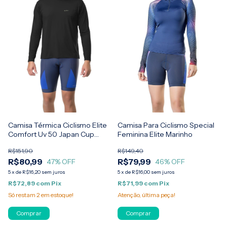
Camisa Para Ciclismo Special
Camisa Térmica Ciclismo Elite
Feminina Elite Marinho
Comfort Uv 50 Japan Cup
Cycle
R$149,40
R$151,90
R$79,99
R$80,99
46
% OFF
47
% OFF
5
x
de
R$16,00
sem juros
5
x
de
R$16,20
sem juros
R$71,99
com
Pix
R$72,89
com
Pix
Atenção, última peça!
Só restam
2
em estoque!
Comprar
Comprar