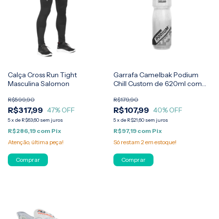
Calça Cross Run Tight
Garrafa Camelbak Podium
Masculina Salomon
Chill Custom de 620ml com
bico removível
R$599,90
R$179,90
R$317,99
R$107,99
47
% OFF
40
% OFF
5
x
de
R$63,60
sem juros
5
x
de
R$21,60
sem juros
R$286,19
com
Pix
R$97,19
com
Pix
Atenção, última peça!
Só restam
2
em estoque!
Comprar
Comprar