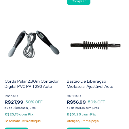
Corda Pular 2,80m Contador
Bastão De Liberação
Digital PVC PP T293 Acte
Miofascial Ajustável Acte
R$55,90
R$113,90
R$27,99
R$56,99
50
% OFF
50
% OFF
5
x
de
R$5,60
sem juros
5
x
de
R$11,40
sem juros
R$25,19
com
Pix
R$51,29
com
Pix
Só restam
3
em estoque!
Atenção, última peça!