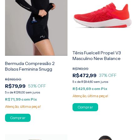
Tênis Fuelcell Propel V3
Masculino New Balance
Bermuda Compressão 2
R$749,99
Bolsos Feminina Snugg
R$472,99
37
% OFF
R$169,90
5
x
de
R$94,60
sem juros
R$79,99
53
% OFF
R$425,69
com
Pix
5
x
de
R$16,00
sem juros
Atenção, última peça!
R$71,99
com
Pix
Atenção, última peça!
Comprar
Comprar