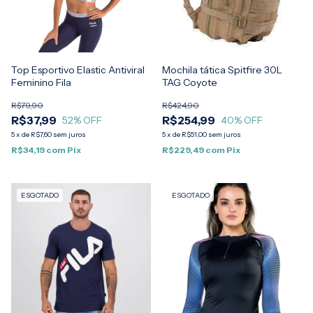
Top Esportivo Elastic Antiviral
Mochila tática Spitfire 30L
Feminino Fila
TAG Coyote
R$79,90
R$424,90
R$37,99
R$254,99
52
% OFF
40
% OFF
5
x
de
R$7,60
sem juros
5
x
de
R$51,00
sem juros
R$34,19
com
Pix
R$229,49
com
Pix
ESGOTADO
ESGOTADO