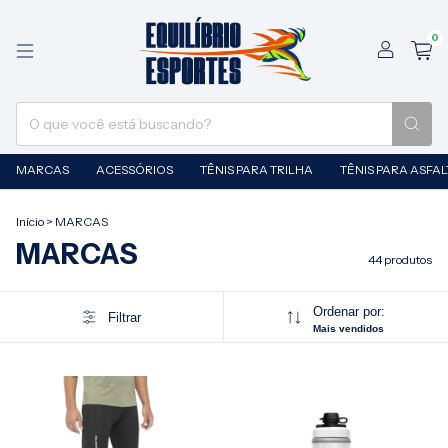
0
MARCAS
ACESSÓRIOS
TÊNIS PARA TRILHA
TÊNIS PARA ASFA
Início
>
MARCAS
MARCAS
44 produtos
Ordenar por:
Filtrar
Mais vendidos