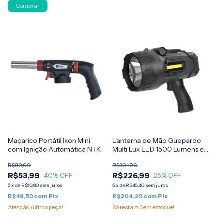
Comprar
Maçarico Portátil Ikon Mini
Lanterna de Mão Guepardo
com Ignição Automática NTK
Multi Lux LED 1500 Lumens e
Recarregável
R$89,90
R$301,90
R$53,99
R$226,99
40
% OFF
25
% OFF
5
x
de
R$10,80
sem juros
5
x
de
R$45,40
sem juros
R$48,59
com
Pix
R$204,29
com
Pix
Atenção, última peça!
Só restam
3
em estoque!