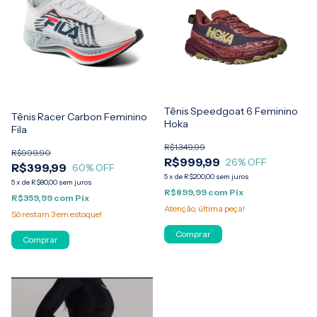
Tênis Speedgoat 6 Feminino
Tênis Racer Carbon Feminino
Hoka
Fila
R$1.349,99
R$999,90
R$999,99
26
% OFF
R$399,99
60
% OFF
5
x
de
R$200,00
sem juros
5
x
de
R$80,00
sem juros
R$899,99
com
Pix
R$359,99
com
Pix
Atenção, última peça!
Só restam
3
em estoque!
Comprar
Comprar