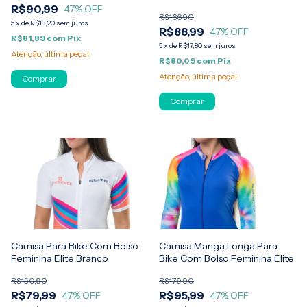
R$90,99
47
% OFF
R$166,90
5
x
de
R$18,20
sem juros
R$88,99
47
% OFF
R$81,89
com
Pix
5
x
de
R$17,80
sem juros
Atenção, última peça!
R$80,09
com
Pix
Atenção, última peça!
Comprar
Comprar
Camisa Para Bike Com Bolso
Camisa Manga Longa Para
Feminina Elite Branco
Bike Com Bolso Feminina Elite
R$150,90
R$179,90
R$79,99
R$95,99
47
% OFF
47
% OFF