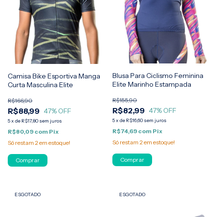
Blusa Para Ciclismo Feminina
Camisa Bike Esportiva Manga
Elite Marinho Estampada
Curta Masculina Elite
R$155,90
R$166,90
R$82,99
R$88,99
47
% OFF
47
% OFF
5
x
de
R$16,60
sem juros
5
x
de
R$17,80
sem juros
R$74,69
com
Pix
R$80,09
com
Pix
Só restam
2
em estoque!
Só restam
2
em estoque!
Comprar
Comprar
ESGOTADO
ESGOTADO