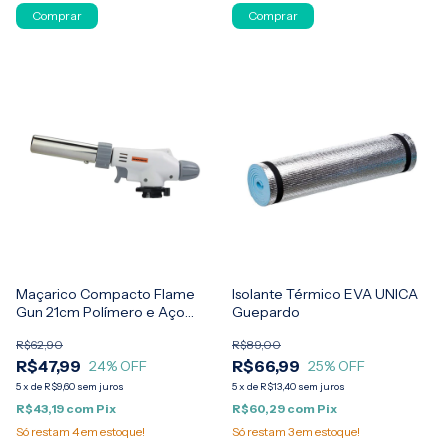
Maçarico Compacto Flame
Isolante Térmico EVA UNICA
Gun 21cm Polímero e Aço
Guepardo
Guepardo
R$62,90
R$89,00
R$47,99
R$66,99
24
% OFF
25
% OFF
5
x
de
R$9,60
sem juros
5
x
de
R$13,40
sem juros
R$43,19
com
Pix
R$60,29
com
Pix
Só restam
4
em estoque!
Só restam
3
em estoque!