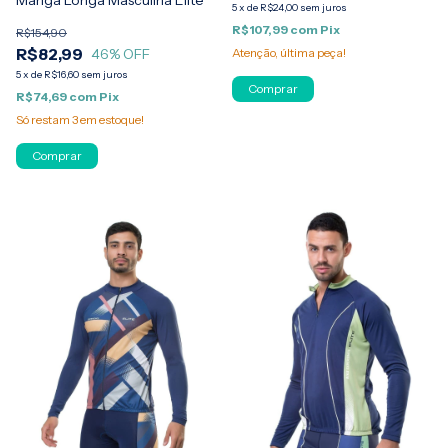
Manga Longa Masculina Elite
5
x
de
R$24,00
sem juros
R$107,99
com
Pix
R$154,90
R$82,99
46
% OFF
Atenção, última peça!
5
x
de
R$16,60
sem juros
Comprar
R$74,69
com
Pix
Só restam
3
em estoque!
Comprar