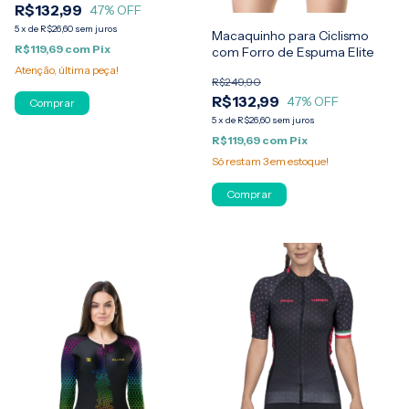
R$132,99
47
% OFF
5
x
de
R$26,60
sem juros
Macaquinho para Ciclismo
R$119,69
com
Pix
com Forro de Espuma Elite
Atenção, última peça!
R$249,90
R$132,99
47
% OFF
Comprar
5
x
de
R$26,60
sem juros
R$119,69
com
Pix
Só restam
3
em estoque!
Comprar