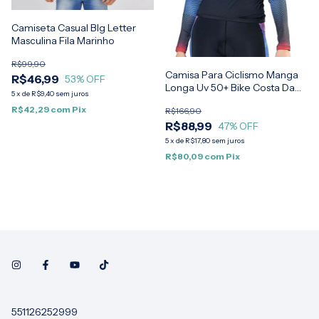
Camiseta Casual BIg Letter
Masculina Fila Marinho
R$99,90
Camisa Para Ciclismo Manga
R$46,99
53
% OFF
Longa Uv 50+ Bike Costa Da
5
x
de
R$9,40
sem juros
Serra Feminina Elite
R$42,29
com
Pix
R$166,90
R$88,99
47
% OFF
5
x
de
R$17,80
sem juros
R$80,09
com
Pix
551126252999