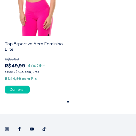
Top Esportivo Aero Feminino
Elite
R$93,90
R$49,99
47
% OFF
5
x
de
R$10,00
sem juros
R$44,99
com
Pix
Comprar