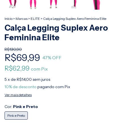
Início
>
Marcas
>
ELITE
>
Calça Legging Suplex Aero Feminina Elite
Calça Legging Suplex Aero
Feminina Elite
R$130,90
R$69,99
47
% OFF
R$62,99
com
Pix
5
x de
R$14,00
sem juros
10% de desconto
pagando com Pix
Ver mais detalhes
Cor:
Pink e Preto
Pink e Preto