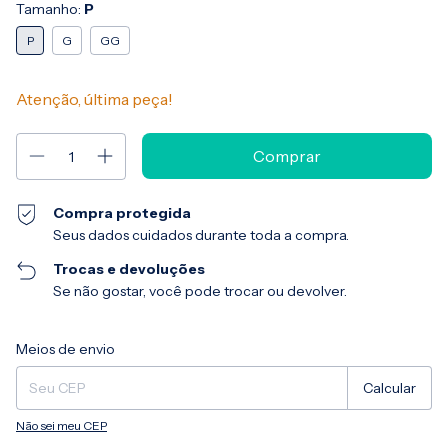
Tamanho:
P
P
G
GG
Atenção, última peça!
Compra protegida
Seus dados cuidados durante toda a compra.
Trocas e devoluções
Se não gostar, você pode trocar ou devolver.
Entregas para o CEP:
Alterar CEP
Meios de envio
Calcular
Não sei meu CEP