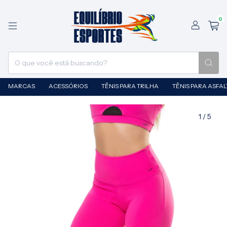
0
MARCAS
ACESSÓRIOS
TÊNIS PARA TRILHA
TÊNIS PARA ASFA
1
/
5