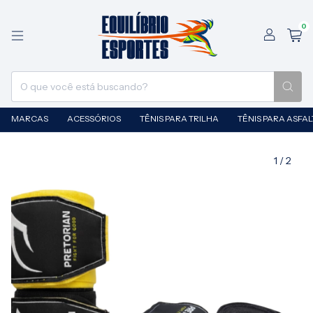
0
MARCAS
ACESSÓRIOS
TÊNIS PARA TRILHA
TÊNIS PARA ASFA
1
/
2