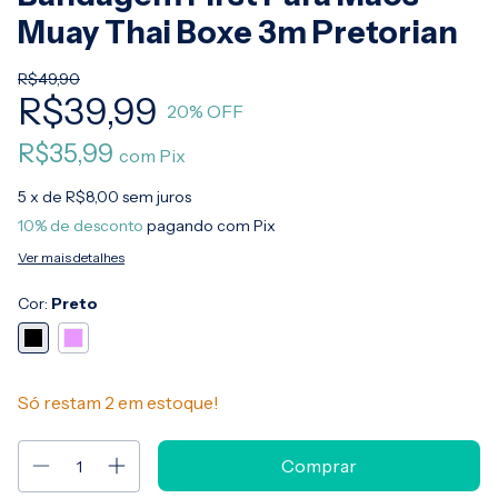
Muay Thai Boxe 3m Pretorian
R$49,90
R$39,99
20
% OFF
R$35,99
com
Pix
5
x de
R$8,00
sem juros
10% de desconto
pagando com Pix
Ver mais detalhes
Cor:
Preto
Só restam
2
em estoque!