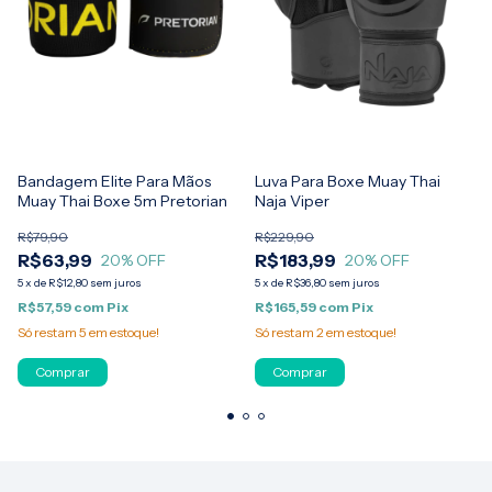
Bandagem Elite Para Mãos
Luva Para Boxe Muay Thai
Muay Thai Boxe 5m Pretorian
Naja Viper
R$79,90
R$229,90
R$63,99
R$183,99
20
% OFF
20
% OFF
5
x
de
R$12,80
sem juros
5
x
de
R$36,80
sem juros
R$57,59
com
Pix
R$165,59
com
Pix
Só restam
5
em estoque!
Só restam
2
em estoque!
Comprar
Comprar