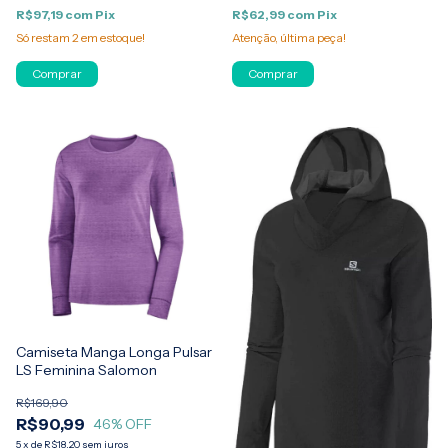
R$97,19
com
Pix
R$62,99
com
Pix
Só restam
2
em estoque!
Atenção, última peça!
Comprar
Comprar
Camiseta Manga Longa Pulsar
LS Feminina Salomon
R$169,90
R$90,99
46
% OFF
5
x
de
R$18,20
sem juros