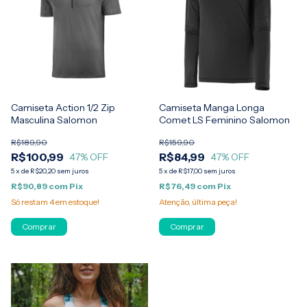
Camiseta Action 1/2 Zip
Camiseta Manga Longa
Masculina Salomon
Comet LS Feminino Salomon
R$189,90
R$159,90
R$100,99
R$84,99
47
% OFF
47
% OFF
5
x
de
R$20,20
sem juros
5
x
de
R$17,00
sem juros
R$90,89
com
Pix
R$76,49
com
Pix
Só restam
4
em estoque!
Atenção, última peça!
Comprar
Comprar