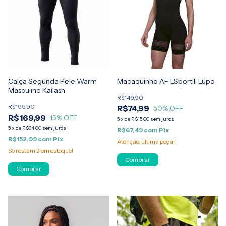
Calça Segunda Pele Warm
Macaquinho AF LSport II Lupo
Masculino Kailash
R$149,90
R$199,90
R$74,99
50
% OFF
R$169,99
15
% OFF
5
x
de
R$15,00
sem juros
5
x
de
R$34,00
sem juros
R$67,49
com
Pix
R$152,99
com
Pix
Atenção, última peça!
Só restam
2
em estoque!
Comprar
Comprar