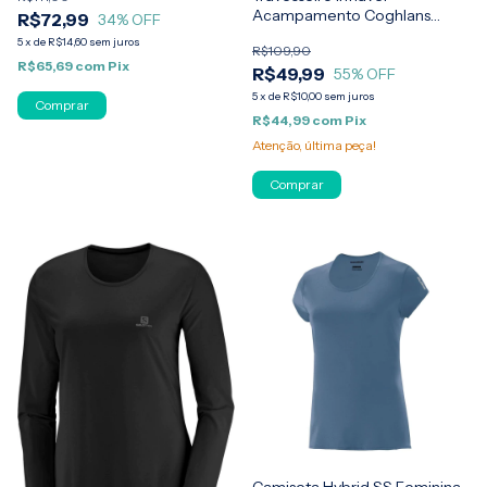
Acampamento Coghlans
R$72,99
34
% OFF
Travel Pillow
5
x
de
R$14,60
sem juros
R$109,90
R$65,69
com
Pix
R$49,99
55
% OFF
5
x
de
R$10,00
sem juros
Comprar
R$44,99
com
Pix
Atenção, última peça!