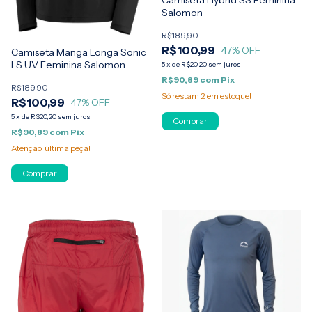
Camiseta Hybrid SS Feminina
Salomon
R$189,90
R$100,99
47
% OFF
Camiseta Manga Longa Sonic
LS UV Feminina Salomon
5
x
de
R$20,20
sem juros
R$90,89
com
Pix
R$189,90
Só restam
2
em estoque!
R$100,99
47
% OFF
5
x
de
R$20,20
sem juros
Comprar
R$90,89
com
Pix
Atenção, última peça!
Comprar