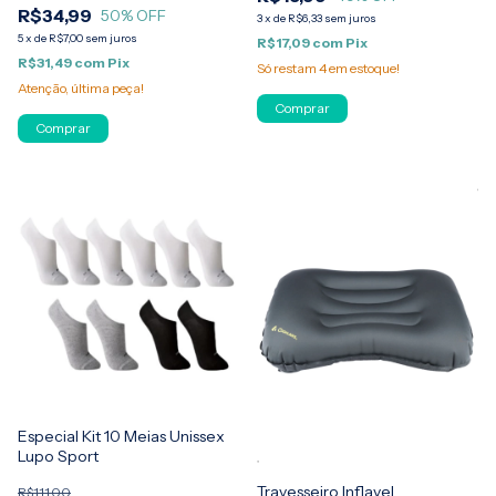
R$34,99
50
% OFF
3
x
de
R$6,33
sem juros
5
x
de
R$7,00
sem juros
R$17,09
com
Pix
R$31,49
com
Pix
Só restam
4
em estoque!
Atenção, última peça!
Comprar
Comprar
Especial Kit 10 Meias Unissex
Lupo Sport
Travesseiro Inflavel
R$111,00