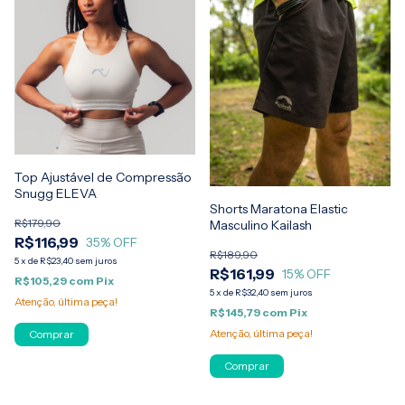
Top Ajustável de Compressão
Snugg ELEVA
Shorts Maratona Elastic
R$179,90
Masculino Kailash
R$116,99
35
% OFF
R$189,90
5
x
de
R$23,40
sem juros
R$161,99
15
% OFF
R$105,29
com
Pix
5
x
de
R$32,40
sem juros
Atenção, última peça!
R$145,79
com
Pix
Atenção, última peça!
Comprar
Comprar