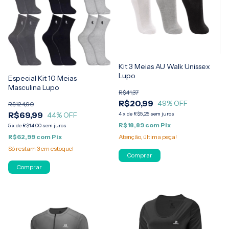
Kit 3 Meias AU Walk Unissex
Lupo
Especial Kit 10 Meias
Masculina Lupo
R$41,37
R$20,99
49
% OFF
R$124,90
R$69,99
44
% OFF
4
x
de
R$5,25
sem juros
R$18,89
com
Pix
5
x
de
R$14,00
sem juros
R$62,99
com
Pix
Atenção, última peça!
Só restam
3
em estoque!
Comprar
Comprar