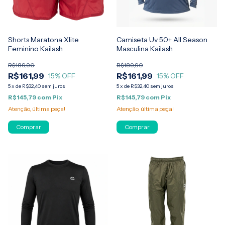
Shorts Maratona Xlite
Camiseta Uv 50+ All Season
Feminino Kailash
Masculina Kailash
R$189,90
R$189,90
R$161,99
R$161,99
15
% OFF
15
% OFF
5
x
de
R$32,40
sem juros
5
x
de
R$32,40
sem juros
R$145,79
com
Pix
R$145,79
com
Pix
Atenção, última peça!
Atenção, última peça!
Comprar
Comprar