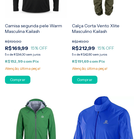
Camisa segunda pele Warm
Calça Corta Vento Xlite
Masculina Kailash
Masculino Kailash
R$199,90
R$249,90
R$169,99
R$212,99
15
% OFF
15
% OFF
5
x
de
R$34,00
sem juros
5
x
de
R$42,60
sem juros
R$152,99
com
Pix
R$191,69
com
Pix
Atenção, última peça!
Atenção, última peça!
Comprar
Comprar