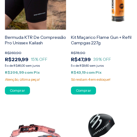
Bermuda KTR De Compressão
Kit Maçarico Flame Gun + Refil
Pro Unissex Kailash
Campgas 227g
R$269,90
R$78,90
R$229,99
R$47,99
15
% OFF
39
% OFF
5
x
de
R$46,00
sem juros
5
x
de
R$9,60
sem juros
R$206,99
com
Pix
R$43,19
com
Pix
Atenção, última peça!
Só restam
4
em estoque!
Comprar