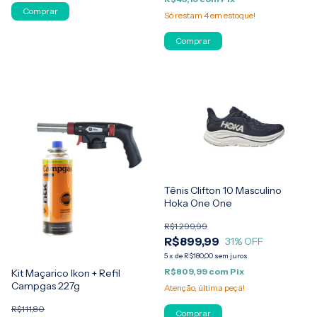
Comprar
Só restam
4
em estoque!
Tênis Clifton 10 Masculino
Hoka One One
R$1.299,99
R$899,99
31
% OFF
5
x
de
R$180,00
sem juros
R$809,99
com
Pix
Kit Maçarico Ikon + Refil
Campgas 227g
Atenção, última peça!
R$111,80
Comprar