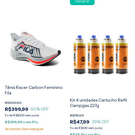
Comprar
Tênis Racer Carbon Feminino
Fila
Kit 4 unidades Cartucho Refil
R$999,90
Campgas 227g
R$399,99
60
% OFF
R$78,90
5
x
de
R$80,00
sem juros
R$47,99
39
% OFF
R$359,99
com
Pix
5
x
de
R$9,60
sem juros
Só restam
3
em estoque!
R$43,19
com
Pix