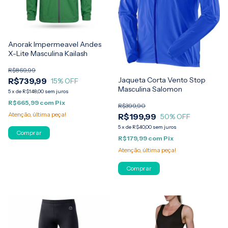
Anorak Impermeavel Andes
X-Lite Masculina Kailash
R$869,99
Jaqueta Corta Vento Stop
R$739,99
15
% OFF
Masculina Salomon
5
x
de
R$148,00
sem juros
R$665,99
com
Pix
R$399,90
Atenção, última peça!
R$199,99
50
% OFF
5
x
de
R$40,00
sem juros
Comprar
R$179,99
com
Pix
Atenção, última peça!
Comprar