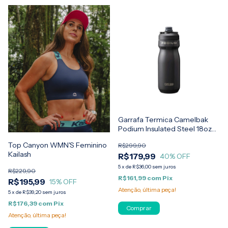
Garrafa Termica Camelbak
Podium Insulated Steel 18oz
530ml
Top Canyon WMN'S Feminino
R$299,90
Kailash
R$179,99
40
% OFF
5
x
de
R$36,00
sem juros
R$229,90
R$161,99
com
Pix
R$195,99
15
% OFF
Atenção, última peça!
5
x
de
R$39,20
sem juros
R$176,39
com
Pix
Comprar
Atenção, última peça!