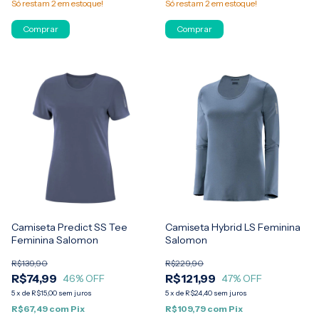
Só restam
2
em estoque!
Só restam
2
em estoque!
Comprar
Comprar
Camiseta Predict SS Tee
Camiseta Hybrid LS Feminina
Feminina Salomon
Salomon
R$139,90
R$229,90
R$74,99
R$121,99
46
% OFF
47
% OFF
5
x
de
R$15,00
sem juros
5
x
de
R$24,40
sem juros
R$67,49
com
Pix
R$109,79
com
Pix