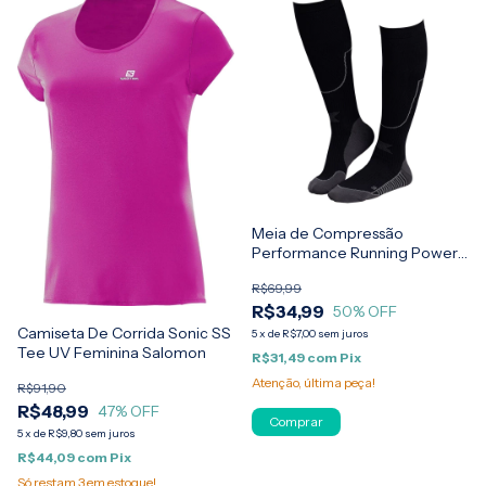
Meia de Compressão
Performance Running Power
Fit Masculina Lupo
R$69,99
R$34,99
50
% OFF
Camiseta De Corrida Sonic SS
5
x
de
R$7,00
sem juros
Tee UV Feminina Salomon
R$31,49
com
Pix
Atenção, última peça!
R$91,90
R$48,99
47
% OFF
Comprar
5
x
de
R$9,80
sem juros
R$44,09
com
Pix
Só restam
3
em estoque!