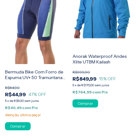
Anorak Waterproof Andes
Xlite UTBM Kailash
Bermuda Bike Com Forro de
R$999,90
Espuma UV+ 50 Tramuntana
R$849,99
15
% OFF
Masculina Elite
5
x
de
R$170,00
sem juros
R$84,90
R$764,99
com
Pix
R$44,99
47
% OFF
5
x
de
R$9,00
sem juros
Comprar
R$40,49
com
Pix
Atenção, última peça!
Comprar