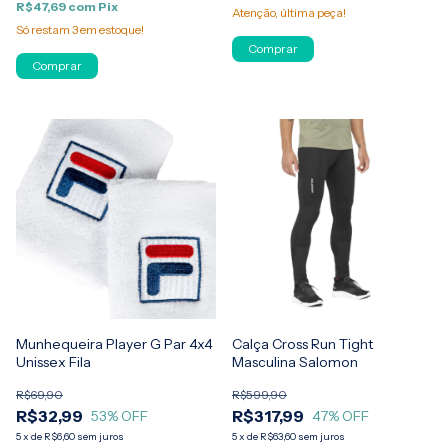
R$47,69
com
Pix
Atenção, última peça!
Só restam
3
em estoque!
Comprar
Comprar
Munhequeira Player G Par 4x4
Calça Cross Run Tight
Unissex Fila
Masculina Salomon
R$69,90
R$599,90
R$32,99
R$317,99
53
% OFF
47
% OFF
5
x
de
R$6,60
sem juros
5
x
de
R$63,60
sem juros