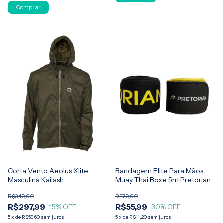
Comprar
Corta Vento Aeolus Xlite
Bandagem Elite Para Mãos
Masculina Kailash
Muay Thai Boxe 5m Pretorian
R$349,90
R$79,90
R$297,99
R$55,99
15
% OFF
30
% OFF
5
x
de
R$59,60
sem juros
5
x
de
R$11,20
sem juros