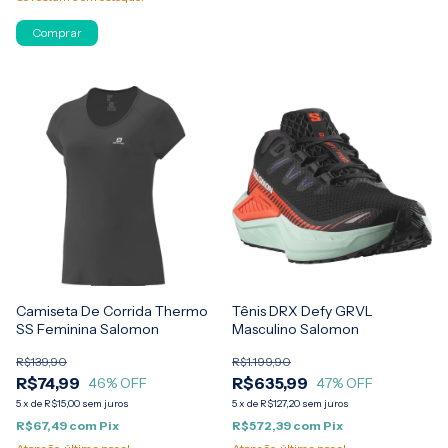
Comprar
Camiseta De Corrida Thermo
Tênis DRX Defy GRVL
SS Feminina Salomon
Masculino Salomon
R$139,90
R$1.199,90
R$74,99
R$635,99
46
% OFF
47
% OFF
5
x
de
R$15,00
sem juros
5
x
de
R$127,20
sem juros
R$67,49
com
Pix
R$572,39
com
Pix