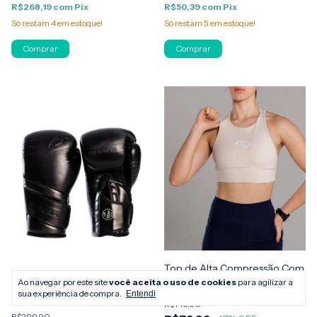
R$268,19
com
Pix
R$50,39
com
Pix
Só restam
4
em estoque!
Só restam
5
em estoque!
Comprar
Comprar
Top de Alta Compressão Com
Bolso Nadador WYR Snugg
Kit Luva e Bandagem Boxe
Ao navegar por este site
você aceita o uso de cookies
para agilizar a
Muay Thai Elite Unis Pretorian
sua experiência de compra.
Entendi
R$149,90
R$299,90