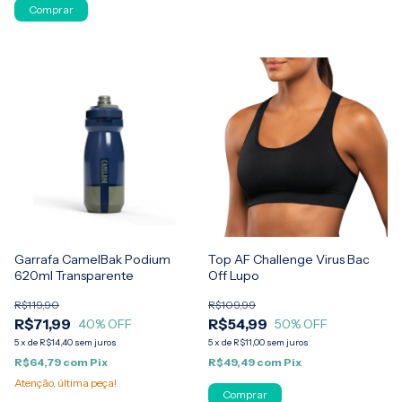
Comprar
Garrafa CamelBak Podium
Top AF Challenge Virus Bac
620ml Transparente
Off Lupo
R$119,90
R$109,99
R$71,99
R$54,99
40
% OFF
50
% OFF
5
x
de
R$14,40
sem juros
5
x
de
R$11,00
sem juros
R$64,79
com
Pix
R$49,49
com
Pix
Atenção, última peça!
Comprar