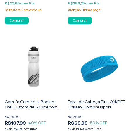
R$29,69
com
Pix
R$286,19
com
Pix
Só restam
2
em estoque!
Atenção, última peça!
Comprar
Comprar
Garrafa Camelbak Podium
Faixa de Cabeça Fina ON/OFF
Chill Custom de 620ml com
Unissex Compressport
bico removível
R$179,90
R$139,90
R$107,99
R$69,99
40
% OFF
50
% OFF
5
x
de
R$21,60
sem juros
5
x
de
R$14,00
sem juros