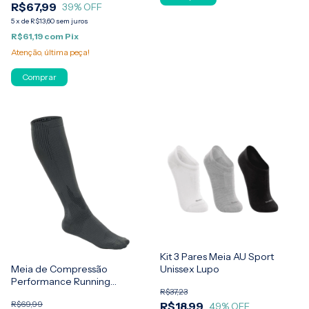
R$67,99
39
% OFF
5
x
de
R$13,60
sem juros
R$61,19
com
Pix
Atenção, última peça!
Kit 3 Pares Meia AU Sport
Unissex Lupo
Meia de Compressão
Performance Running
R$37,23
Masculina Lupo
R$69,99
R$18,99
49
% OFF