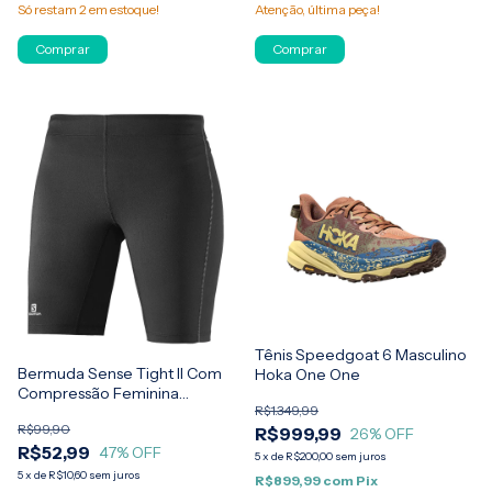
Só restam
2
em estoque!
Atenção, última peça!
Comprar
Comprar
Tênis Speedgoat 6 Masculino
Bermuda Sense Tight II Com
Hoka One One
Compressão Feminina
R$1.349,99
Salomon
R$99,90
R$999,99
26
% OFF
R$52,99
47
% OFF
5
x
de
R$200,00
sem juros
5
x
de
R$10,60
sem juros
R$899,99
com
Pix