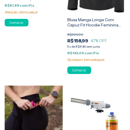
R$81,89
com
Pix
Atenção, última peça!
Blusa Manga Longa Com
Comprar
Capuz Fit Hoodie Feminina
Salomon
R$299,90
R$158,99
47
% OFF
5
x
de
R$31,80
sem juros
R$143,09
com
Pix
Só restam
3
em estoque!
Comprar