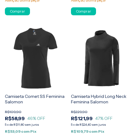
Atenção, última peça!
Atenção, última peça!
Comprar
Comprar
Camiseta Comet SS Feminina
Camiseta Hybrid Long Neck
Salomon
Feminina Salomon
R$109,90
R$229,90
R$58,99
R$121,99
46
% OFF
47
% OFF
5
x
de
R$11,80
sem juros
5
x
de
R$24,40
sem juros
R$53,09
com
Pix
R$109,79
com
Pix