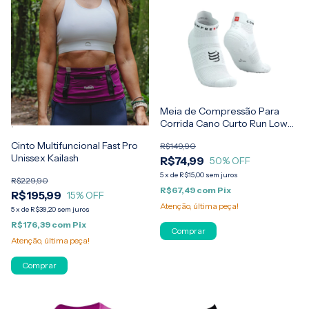
Meia de Compressão Para
Corrida Cano Curto Run Low
V4 Unissex Compressport
Cinto Multifuncional Fast Pro
R$149,90
Unissex Kailash
R$74,99
50
% OFF
5
x
de
R$15,00
sem juros
R$229,90
R$67,49
com
Pix
R$195,99
15
% OFF
Atenção, última peça!
5
x
de
R$39,20
sem juros
R$176,39
com
Pix
Comprar
Atenção, última peça!
Comprar