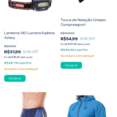
Touca de Natação Unissex
Compressport
Lanterna 140 Lumens Kashina
R$109,90
Azteq
R$54,99
50
% OFF
5
x
de
R$11,00
sem juros
R$79,90
R$49,49
com
Pix
R$31,99
60
% OFF
Só restam
2
em estoque!
5
x
de
R$6,40
sem juros
R$28,79
com
Pix
Comprar
Só restam
2
em estoque!