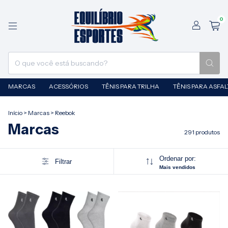
0
MARCAS
ACESSÓRIOS
TÊNIS PARA TRILHA
TÊNIS PARA ASFA
Início
>
Marcas
>
Reebok
Marcas
291 produtos
Ordenar por:
Filtrar
Mais vendidos